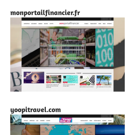
monportailfinancier.fr
yoopitravel.com